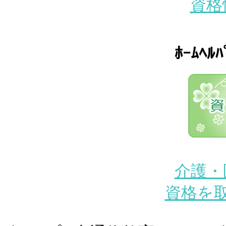
資格
ﾎｰﾑﾍ
介護・
資格を