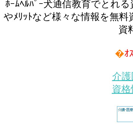
ﾎｰﾑﾍﾙﾊﾟｰ犬通信教育でとれ
やﾒﾘｯﾄなど様々な情報を無料資
資
�
ｵ
介護
資格