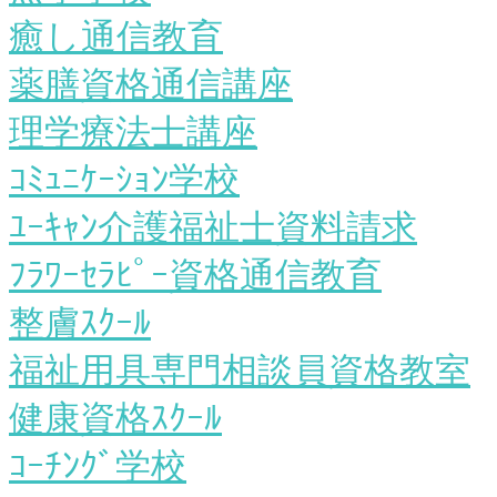
癒し通信教育
薬膳資格通信講座
理学療法士講座
ｺﾐｭﾆｹｰｼｮﾝ学校
ﾕｰｷｬﾝ介護福祉士資料請求
ﾌﾗﾜｰｾﾗﾋﾟｰ資格通信教育
整膚ｽｸｰﾙ
福祉用具専門相談員資格教室
健康資格ｽｸｰﾙ
ｺｰﾁﾝｸﾞ学校