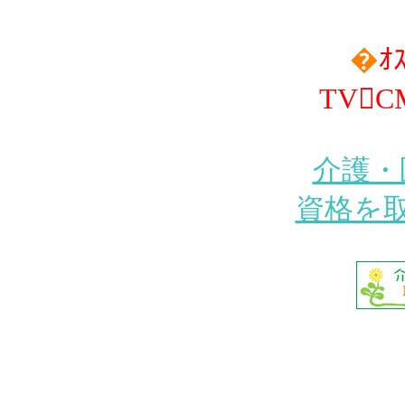
�
ｵ
TV
介護・
資格を