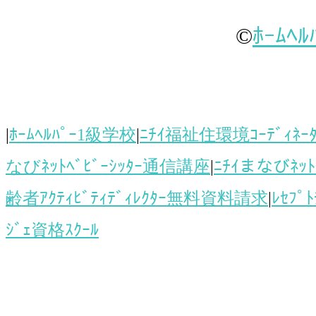
©
ﾎｰﾑﾍ
|
ﾎｰﾑﾍﾙﾊﾟｰ1級学校
|
ﾆﾁｲ福祉住環境ｺｰﾃﾞｨﾈ
なびﾈｯﾄﾍﾞﾋﾞｰｼｯﾀｰ通信講座
|
ﾆﾁｲまなびﾈｯﾄ
齢者ｱｸﾃｨﾋﾞﾃｨﾃﾞｨﾚｸﾀｰ無料資料請求
|
ﾚｾﾌﾟ
ｼﾞｪ資格ｽｸｰﾙ