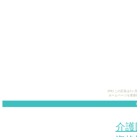
[PR] この広告は
ホームページを更新
ﾎ
介護